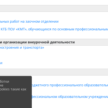
ьных работ на заочном отделении
ия КГБ ПОУ «КМТ», обучающихся по основным профессиональны
и организации внеурочной деятельности
ностроения и транспорта»
ти
КГБ ПОУ «КМТ»
ботки
государственного бюджетного профессионального образовател
ие
okies такие как
нном бюджетном профессиональном образовательном учреждени