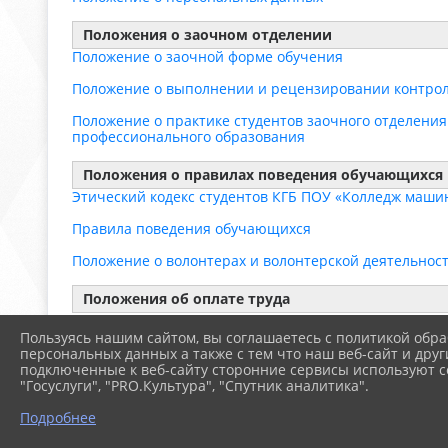
Положения о заочном отделении
Положение о заочной форме обучения
Положение о выполнении и рецензировании контрол
Положение о практике студентов заочного отделен
профессионального образования
Положения о правилах поведения обучающихся 
Этический кодекс студентов КГБ ПОУ «Колледж маши
Правила поведения обучающихся
Положение о волонтерах и волонтерской деятельнос
Положения об оплате труда
Положение о стимулирующих выплатах работникам 
Пользуясь нашим сайтом, вы соглашаетесь с политикой обра
Положение о внебюджетной деятельности краевого 
персональных данных а также с тем что наш веб-сайт и друг
транспорта»
подключенные к веб-сайту сторонние сервисы используют co
"Госуслуги", "PRO.Культура", "Спутник аналитика".
Положение об оплате труда в краевом государстве
Подробнее