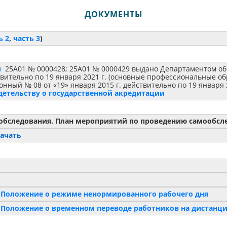
ДОКУМЕНТЫ
ь 2
,
часть 3
)
и
25А01 № 0000428; 25А01 № 0000429 выдано Департаментом об
ствительно по 19 января 2021 г. (основные профессиональные
нный № 08 от «19» января 2015 г. действительно по 19 января
етельству о государственной акредитации
ообследования. План мероприятий по проведению самообсл
ачать
а
Положение о режиме ненормированного рабочего дня
а
Положение о временном переводе работников на дистанци