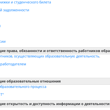
нижки и студенческого билета
ой задолженности
х
сии
е права, обязанности и ответственность работников обр
отников, осуществляющих образовательную деятельность
.
 работодателем
щие образовательные отношения
образовательного процесса
Т"
ие открытость и доступность информации о деятельности